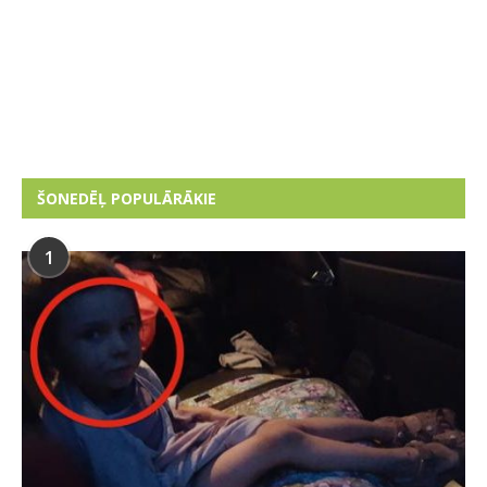
ŠONEDĒĻ POPULĀRĀKIE
1