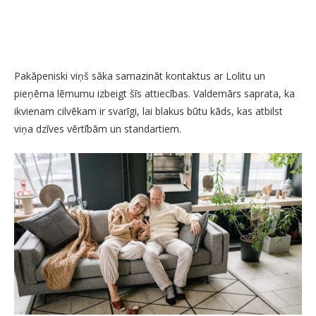
Pakāpeniski viņš sāka samazināt kontaktus ar Lolitu un
pieņēma lēmumu izbeigt šīs attiecības. Valdemārs saprata, ka
ikvienam cilvēkam ir svarīgi, lai blakus būtu kāds, kas atbilst
viņa dzīves vērtībām un standartiem.