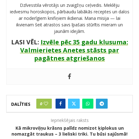
Dzīvesstila vērotājs un zvaigžņu ceļvedis. Meklēju
iedvesmu horoskopos, pārbaudu labākās receptes un dalos
ar noderīgiem knifiņiem ikdienai. Mana misija — lai
ikvienam šeit atrastos savs īpašais stūrītis mieram un
jaunām idejām.
LASI VĒL:
Izvēle pēc 35 gadu klusuma:
Valmierietes Anetes stāsts par
pagātnes atgriešanos
0
DALĪTIES
Iepriekšējais raksts
Kā mikroviļņu krāsns palīdz nomizot ķiplokus un
nomazgāt traukus – 3 lieliski triki. Tu būsi sajūsmā!