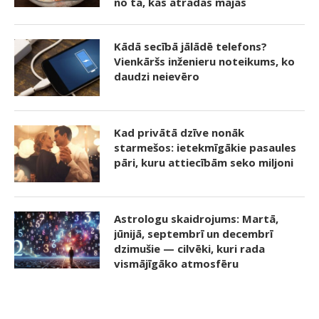
no tā, kas atradās mājās
Kādā secībā jālādē telefons?
Vienkāršs inženieru noteikums, ko
daudzi neievēro
Kad privātā dzīve nonāk
starmešos: ietekmīgākie pasaules
pāri, kuru attiecībām seko miljoni
Astrologu skaidrojums: Martā,
jūnijā, septembrī un decembrī
dzimušie — cilvēki, kuri rada
vismājīgāko atmosfēru