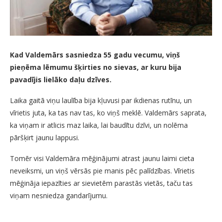
Kad Valdemārs sasniedza 55 gadu vecumu, viņš
pieņēma lēmumu šķirties no sievas, ar kuru bija
pavadījis lielāko daļu dzīves.
Laika gaitā viņu laulība bija kļuvusi par ikdienas rutīnu, un
vīrietis juta, ka tas nav tas, ko viņš meklē. Valdemārs saprata,
ka viņam ir atlicis maz laika, lai baudītu dzīvi, un nolēma
pāršķirt jaunu lappusi.
Tomēr visi Valdemāra mēģinājumi atrast jaunu laimi cieta
neveiksmi, un viņš vērsās pie manis pēc palīdzības. Vīrietis
mēģināja iepazīties ar sievietēm parastās vietās, taču tas
viņam nesniedza gandarījumu.