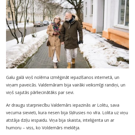
Galu galā viņš nolēma izmēģināt iepazīšanos internetā, un
viņam paveicās. Valdemāram bija vairāki veiksmīgi randiņi, un
viņš sajutās pārliecinātāks par sevi.
Ar draugu starpniecību Valdemārs iepazinās ar Lolitu, sava
vecuma sievieti, kura nesen bija šķīrusies no vīra. Lolita uz viņu
atstāja dziļu iespaidu. Viņa bija skaista, inteliģenta un ar
humoru – viss, ko Voldemārs meklēja.