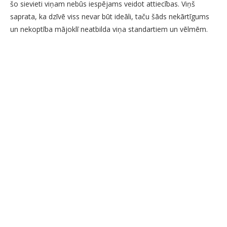
šo sievieti viņam nebūs iespējams veidot attiecības. Viņš
saprata, ka dzīvē viss nevar būt ideāli, taču šāds nekārtīgums
un nekoptība mājoklī neatbilda viņa standartiem un vēlmēm.