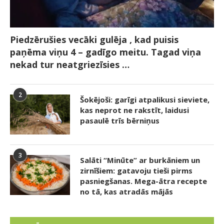
Piedzērušies vecāki gulēja , kad puisis
paņēma viņu 4 – gadīgo meitu. Tagad viņa
nekad tur neatgriezīsies …
2
Šokējoši: garīgi atpalikusi sieviete,
kas neprot ne rakstīt, laidusi
pasaulē trīs bērniņus
3
Salāti “Minūte” ar burkāniem un
zirnīšiem: gatavoju tieši pirms
pasniegšanas. Mega-ātra recepte
no tā, kas atradās mājās