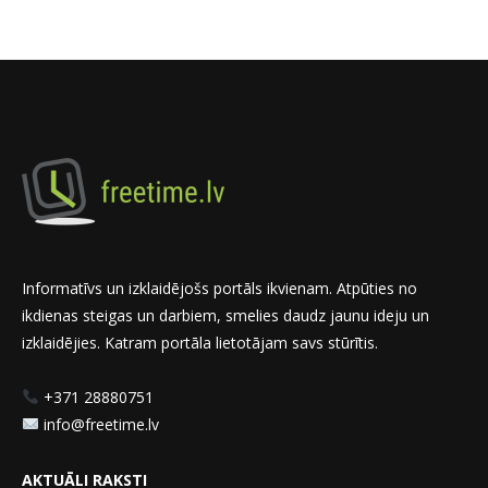
Informatīvs un izklaidējošs portāls ikvienam. Atpūties no
ikdienas steigas un darbiem, smelies daudz jaunu ideju un
izklaidējies. Katram portāla lietotājam savs stūrītis.
+371 28880751
info@freetime.lv
AKTUĀLI RAKSTI