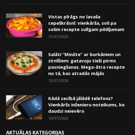
Vistas pīrāgs no lavaša
cepeškrāsnī: vienkārša, soli pa
solim recepte sulīgam pildījumam
15/07/2026
Salāti “Minūte” ar burkāniem un
zirnīšiem: gatavoju tieši pirms
pasniegšanas. Mega-ātra recepte
no tā, kas atradās mājās
13/07/2026
Kādā secībā jālādē telefons?
Vienkāršs inženieru noteikums, ko
daudzi neievēro
10/07/2026
AKTUĀLAS KATEGORIJAS