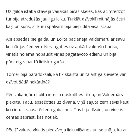
Uz galda istabā stāvēja vairākas picas šķēles, kas acīmredzot
tur bija atradušās jau ilgu laiku. Turklāt dzīvoklī mitinājās četri
kaķi un suns, ar kuru spalvām bija piepildīta visa istaba.
Abi apsēdās pie galda, un Lolita pacienāja Valdemāru ar savu
kulinārijas šedevru. Neraugoties uz apkārt valdošo haosu,
vīrietis nolēma nobaudīt viņas pagatavoto ēdienu un bija
pārsteigts par tā lielisko garšu.
Tomēr bija paradoksāli, kā tik skaista un talantīga sieviete var
dzīvot šādā nekārtībā?!
Pēc vakariņām Lolita ieteica noskatīties filmu, un Valdemārs
piekrita. Taču, apsēžoties uz dīvāna, viņš sajuta zem sevis kaut
ko cietu – sausa ēdiena gabaliņus. Tas bija dīvaini, un vīrietis
centās saprast, kas notiek.
Pēc šī vakara vīrietis piedzīvoja lielu vilšanos un secināja, ka ar