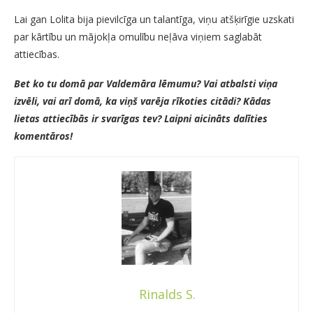
Lai gan Lolita bija pievilcīga un talantīga, viņu atšķirīgie uzskati
par kārtību un mājokļa omulību neļāva viņiem saglabāt
attiecības.
Bet ko tu domā par Valdemāra lēmumu? Vai atbalsti viņa
izvēli, vai arī domā, ka viņš varēja rīkoties citādi? Kādas
lietas attiecībās ir svarīgas tev? Laipni aicināts dalīties
komentāros!
Rinalds S.