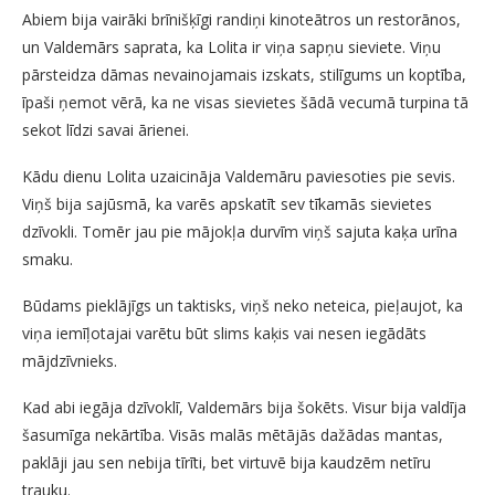
Abiem bija vairāki brīnišķīgi randiņi kinoteātros un restorānos,
un Valdemārs saprata, ka Lolita ir viņa sapņu sieviete. Viņu
pārsteidza dāmas nevainojamais izskats, stilīgums un koptība,
īpaši ņemot vērā, ka ne visas sievietes šādā vecumā turpina tā
sekot līdzi savai ārienei.
Kādu dienu Lolita uzaicināja Valdemāru paviesoties pie sevis.
Viņš bija sajūsmā, ka varēs apskatīt sev tīkamās sievietes
dzīvokli. Tomēr jau pie mājokļa durvīm viņš sajuta kaķa urīna
smaku.
Būdams pieklājīgs un taktisks, viņš neko neteica, pieļaujot, ka
viņa iemīļotajai varētu būt slims kaķis vai nesen iegādāts
mājdzīvnieks.
Kad abi iegāja dzīvoklī, Valdemārs bija šokēts. Visur bija valdīja
šasumīga nekārtība. Visās malās mētājās dažādas mantas,
paklāji jau sen nebija tīrīti, bet virtuvē bija kaudzēm netīru
trauku.