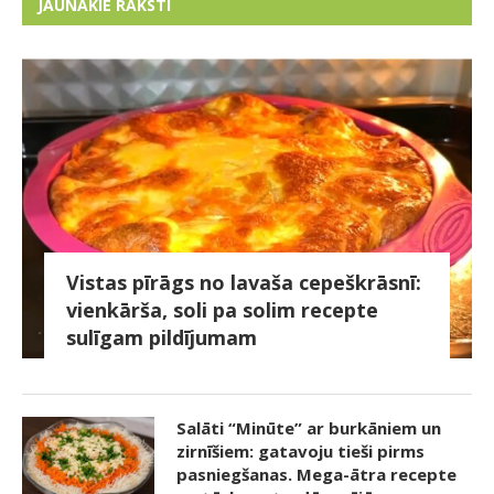
JAUNĀKIE RAKSTI
Vistas pīrāgs no lavaša cepeškrāsnī:
vienkārša, soli pa solim recepte
sulīgam pildījumam
Salāti “Minūte” ar burkāniem un
zirnīšiem: gatavoju tieši pirms
pasniegšanas. Mega-ātra recepte