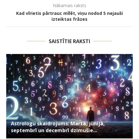
Nākamais raksts
Kad vīrietis pārtrauc mīlēt, viņu nodod 5 nejauši
izteiktas frāzes
SAISTĪTIE RAKSTI
Astrologu skaidrojums: Martā, jūnijā,
septembrī un decembrī dzimušie...