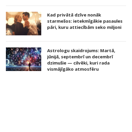
Kad privātā dzīve nonāk
starmešos: ietekmīgākie pasaules
pāri, kuru attiecībām seko miljoni
Astrologu skaidrojums: Martā,
jūnijā, septembrī un decembrī
dzimušie — cilvēki, kuri rada
vismājīgāko atmosfēru