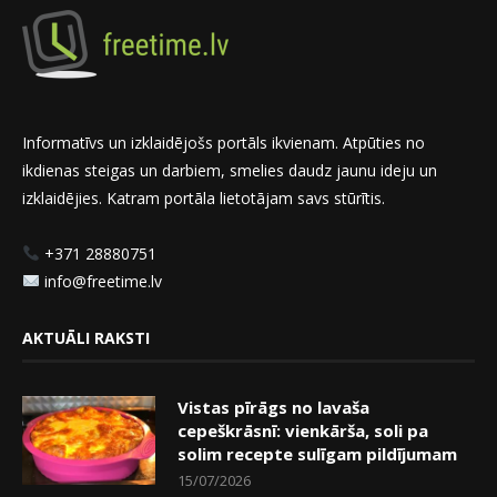
Informatīvs un izklaidējošs portāls ikvienam. Atpūties no
ikdienas steigas un darbiem, smelies daudz jaunu ideju un
izklaidējies. Katram portāla lietotājam savs stūrītis.
+371 28880751
info@freetime.lv
AKTUĀLI RAKSTI
Vistas pīrāgs no lavaša
cepeškrāsnī: vienkārša, soli pa
solim recepte sulīgam pildījumam
15/07/2026