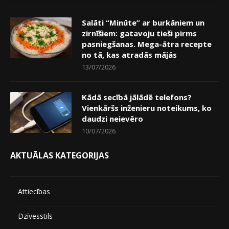
Salāti “Minūte” ar burkāniem un
zirnīšiem: gatavoju tieši pirms
pasniegšanas. Mega-ātra recepte
no tā, kas atradās mājās
13/07/2026
Kādā secībā jālādē telefons?
Vienkāršs inženieru noteikums, ko
daudzi neievēro
10/07/2026
AKTUĀLAS KATEGORIJAS
Attiecības
Dzīvesstils