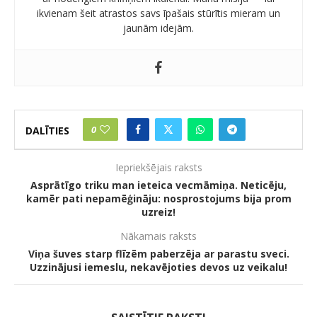
ikvienam šeit atrastos savs īpašais stūrītis mieram un
jaunām idejām.
0
DALĪTIES
Iepriekšējais raksts
Asprātīgo triku man ieteica vecmāmiņa. Neticēju,
kamēr pati nepamēģināju: nosprostojums bija prom
uzreiz!
Nākamais raksts
Viņa šuves starp flīzēm paberzēja ar parastu sveci.
Uzzinājusi iemeslu, nekavējoties devos uz veikalu!