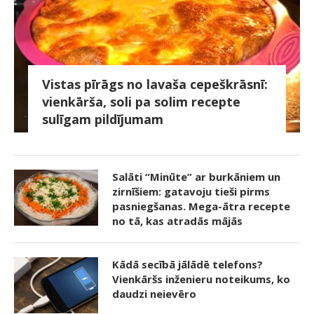
Vistas pīrāgs no lavaša cepeškrāsnī:
vienkārša, soli pa solim recepte
sulīgam pildījumam
Salāti “Minūte” ar burkāniem un
zirnīšiem: gatavoju tieši pirms
pasniegšanas. Mega-ātra recepte
no tā, kas atradās mājās
Kādā secībā jālādē telefons?
Vienkāršs inženieru noteikums, ko
daudzi neievēro