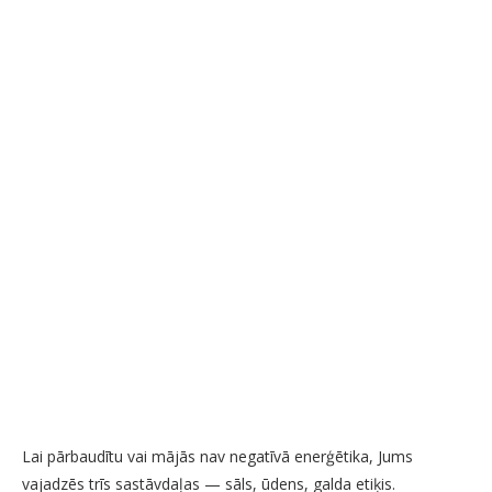
Lai pārbaudītu vai mājās nav negatīvā enerģētika, Jums
vajadzēs trīs sastāvdaļas — sāls, ūdens, galda etiķis.