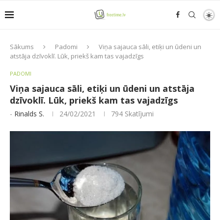
Sākums
Padomi
Viņa sajauca sāli, etiķi un ūdeni un
atstāja dzīvoklī. Lūk, priekš kam tas vajadzīgs
PADOMI
Viņa sajauca sāli, etiķi un ūdeni un atstāja
dzīvoklī. Lūk, priekš kam tas vajadzīgs
-
Rinalds S.
24/02/2021
794
Skatījumi