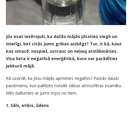
Jūs esat ievērojuši, ka dažās mājās jūtaties viegli un
mierīgi, bet citās Jums gribas aizbēgt? Tur, it kā, kaut
kas smacē, nospiež, uztrauc un neļauj atslābināties.
Visa lieta ir negatīvā enerģētikā, kura var parādīties
jebkurā mājā.
Kā uzzināt, ka Jūsu mājās apmeties negatīvs? Pastāv daudz
paņēmienu, kuri palīdzēs noteikt sliktas atmosfēras esamību.
Mēs dalīsimies ar Jums trijos no tiem.
1. Sāls, etiķis, ūdens