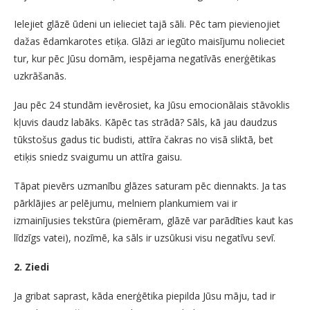
Ielejiet glāzē ūdeni un ielieciet tajā sāli. Pēc tam pievienojiet
dažas ēdamkarotes etiķa. Glāzi ar iegūto maisījumu nolieciet
tur, kur pēc Jūsu domām, iespējama negatīvās enerģētikas
uzkrāšanās.
Jau pēc 24 stundām ievērosiet, ka Jūsu emocionālais stāvoklis
kļuvis daudz labāks. Kāpēc tas strādā? Sāls, kā jau daudzus
tūkstošus gadus tic budisti, attīra čakras no visā sliktā, bet
etiķis sniedz svaigumu un attīra gaisu.
Tāpat pievērs uzmanību glāzes saturam pēc diennakts. Ja tas
pārklājies ar pelējumu, melniem plankumiem vai ir
izmainījusies tekstūra (piemēram, glāzē var parādīties kaut kas
līdzīgs vatei), nozīmē, ka sāls ir uzsūkusi visu negatīvu sevī.
2. Ziedi
Ja gribat saprast, kāda enerģētika piepilda Jūsu māju, tad ir