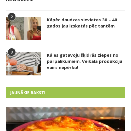
2
Kāpēc daudzas sievietes 30 – 40
gados jau izskatās pēc tantēm
3
Kā es gatavoju šķidrās ziepes no
pārpalikumiem. Veikala produkciju
vairs nepērku!
JAUNĀKIE RAKSTI