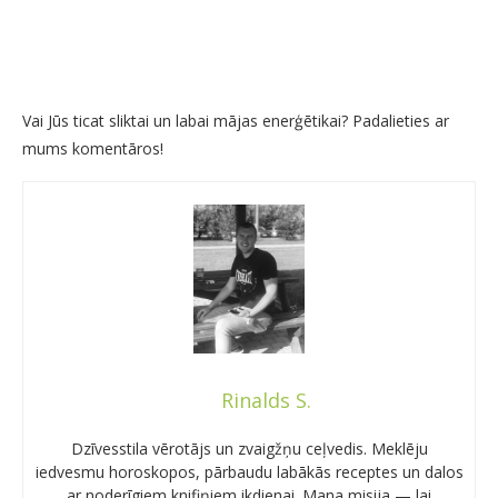
Vai Jūs ticat sliktai un labai mājas enerģētikai? Padalieties ar
mums komentāros!
Rinalds S.
Dzīvesstila vērotājs un zvaigžņu ceļvedis. Meklēju
iedvesmu horoskopos, pārbaudu labākās receptes un dalos
ar noderīgiem knifiņiem ikdienai. Mana misija — lai