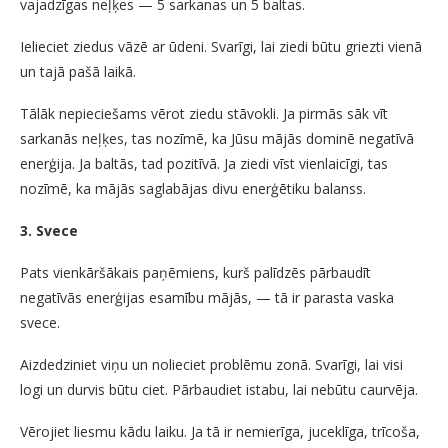
vajadzīgas neļķes — 5 sarkanas un 5 baltas.
Ielieciet ziedus vāzē ar ūdeni. Svarīgi, lai ziedi būtu griezti vienā
un tajā pašā laikā.
Tālāk nepieciešams vērot ziedu stāvokli. Ja pirmās sāk vīt
sarkanās neļķes, tas nozīmē, ka Jūsu mājās dominē negatīvā
enerģija. Ja baltās, tad pozitīvā. Ja ziedi vīst vienlaicīgi, tas
nozīmē, ka mājās saglabājas divu enerģētiku balanss.
3. Svece
Pats vienkāršākais paņēmiens, kurš palīdzēs pārbaudīt
negatīvās enerģijas esamību mājās, — tā ir parasta vaska
svece.
Aizdedziniet viņu un nolieciet problēmu zonā. Svarīgi, lai visi
logi un durvis būtu ciet. Pārbaudiet istabu, lai nebūtu caurvēja.
Vērojiet liesmu kādu laiku. Ja tā ir nemierīga, juceklīga, trīcoša,