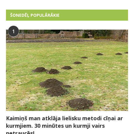
ŠONEDĒĻ POPULĀRĀKIE
1
Kaimiņš man atklāja lielisku metodi cīņai ar
kurmjiem. 30 minūtes un kurmji vairs
netraucēs!