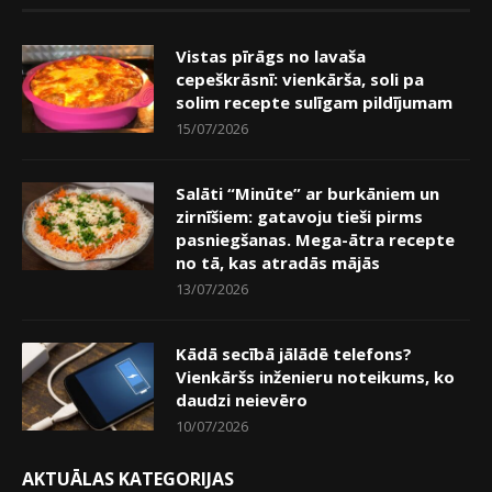
Vistas pīrāgs no lavaša
cepeškrāsnī: vienkārša, soli pa
solim recepte sulīgam pildījumam
15/07/2026
Salāti “Minūte” ar burkāniem un
zirnīšiem: gatavoju tieši pirms
pasniegšanas. Mega-ātra recepte
no tā, kas atradās mājās
13/07/2026
Kādā secībā jālādē telefons?
Vienkāršs inženieru noteikums, ko
daudzi neievēro
10/07/2026
AKTUĀLAS KATEGORIJAS