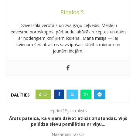
Rinalds S.
Dzīvesstila vērotājs un zvaigžņu ceļvedis. Meklēju
iedvesmu horoskopos, pārbaudu labākās receptes un dalos
ar noderīgiem knifiņiem ikdienai. Mana misija — lai
ikvienam šeit atrastos savs īpašais stūrītis mieram un
jaunām idejām.
0
DALĪTIES
Iepriekšējais raksts
Ārsts pateica, ka viņam dzīvot atlicis 24 stundas. Viņš
palūdza sievu pamīlēties ar viņu…
Nākamais raksts