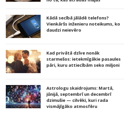
Kādā secībā jālādē telefons?
Vienkāršs inženieru noteikums, ko
daudzi neievēro
Kad privātā dzīve nonāk
starmešos: ietekmīgākie pasaules
pāri, kuru attiecībām seko miljoni
Astrologu skaidrojums: Martā,
jūnijā, septembrī un decembrī
dzimušie — cilvēki, kuri rada
vismājīgāko atmosfēru