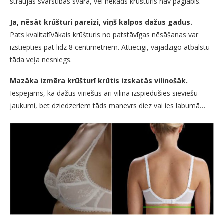
straujas svārstības svarā, vēl nekāds krūšturis nav paglābis.
Ja, nēsāt krūšturi pareizi, viņš kalpos dažus gadus.
Pats kvalitatīvākais krūšturis no patstāvīgas nēsāšanas var
izstiepties pat līdz 8 centimetriem. Attiecīgi, vajadzīgo atbalstu
tāda veļa nesniegs.
Mazāka izmēra krūšturī krūtis izskatās vilinošāk.
Iespējams, ka dažus vīriešus arī vilina izspiedušies sieviešu
jaukumi, bet dziedzeriem tāds manevrs diez vai ies labumā…