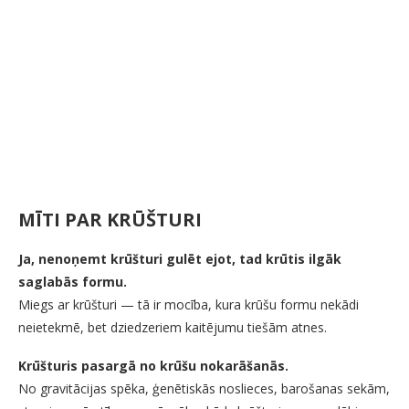
MĪTI PAR KRŪŠTURI
Ja, nenoņemt krūšturi gulēt ejot, tad krūtis ilgāk
saglabās formu.
Miegs ar krūšturi — tā ir mocība, kura krūšu formu nekādi
neietekmē, bet dziedzeriem kaitējumu tiešām atnes.
Krūšturis pasargā no krūšu nokarāšanās.
No gravitācijas spēka, ģenētiskās noslieces, barošanas sekām,