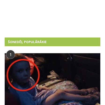
ŠONEDĒĻ POPULĀRĀKIE
1