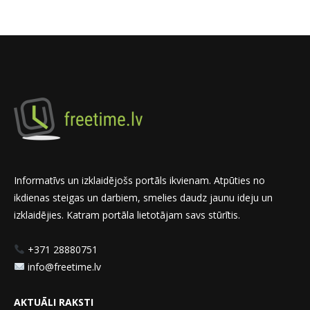
Informatīvs un izklaidējošs portāls ikvienam. Atpūties no
ikdienas steigas un darbiem, smelies daudz jaunu ideju un
izklaidējies. Katram portāla lietotājam savs stūrītis.
+371 28880751
info@freetime.lv
AKTUĀLI RAKSTI