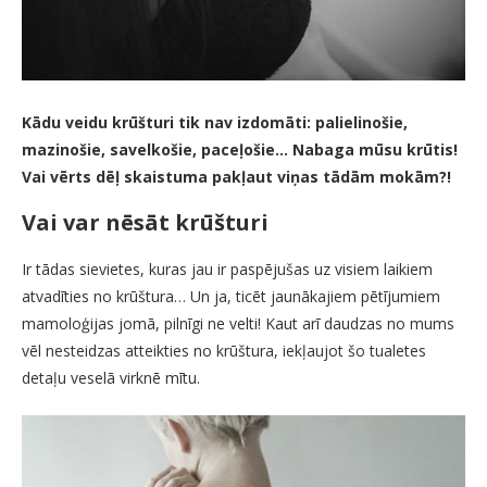
Kādu veidu krūšturi tik nav izdomāti: palielinošie,
mazinošie, savelkošie, paceļošie… Nabaga mūsu krūtis!
Vai vērts dēļ skaistuma pakļaut viņas tādām mokām?!
Vai var nēsāt krūšturi
Ir tādas sievietes, kuras jau ir paspējušas uz visiem laikiem
atvadīties no krūštura… Un ja, ticēt jaunākajiem pētījumiem
mamoloģijas jomā, pilnīgi ne velti! Kaut arī daudzas no mums
vēl nesteidzas atteikties no krūštura, iekļaujot šo tualetes
detaļu veselā virknē mītu.