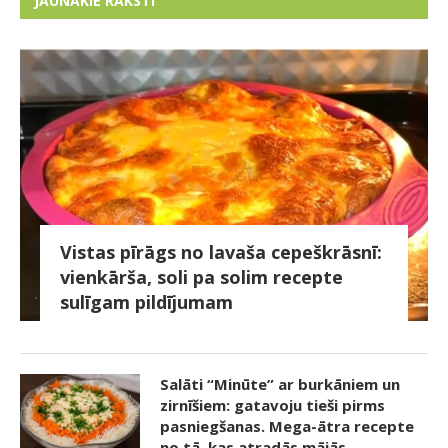
JAUNĀKIE RAKSTI
Vistas pīrāgs no lavaša cepeškrāsnī:
vienkārša, soli pa solim recepte
sulīgam pildījumam
Salāti “Minūte” ar burkāniem un
zirnīšiem: gatavoju tieši pirms
pasniegšanas. Mega-ātra recepte
no tā, kas atradās mājās