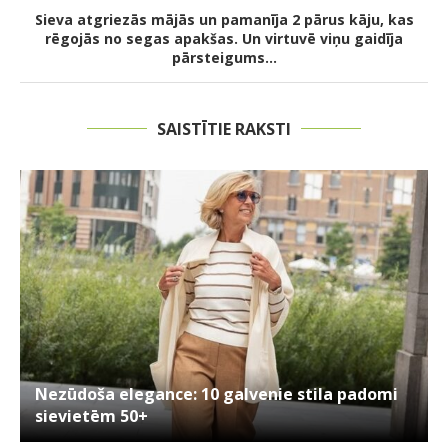
Sieva atgriezās mājās un pamanīja 2 pārus kāju, kas
rēgojās no segas apakšas. Un virtuvē viņu gaidīja
pārsteigums…
SAISTĪTIE RAKSTI
Nezūdoša elegance: 10 galvenie stila padomi
sievietēm 50+