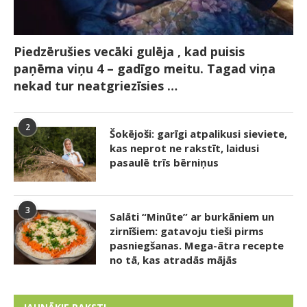
Piedzērušies vecāki gulēja , kad puisis
paņēma viņu 4 – gadīgo meitu. Tagad viņa
nekad tur neatgriezīsies …
2
Šokējoši: garīgi atpalikusi sieviete,
kas neprot ne rakstīt, laidusi
pasaulē trīs bērniņus
3
Salāti “Minūte” ar burkāniem un
zirnīšiem: gatavoju tieši pirms
pasniegšanas. Mega-ātra recepte
no tā, kas atradās mājās