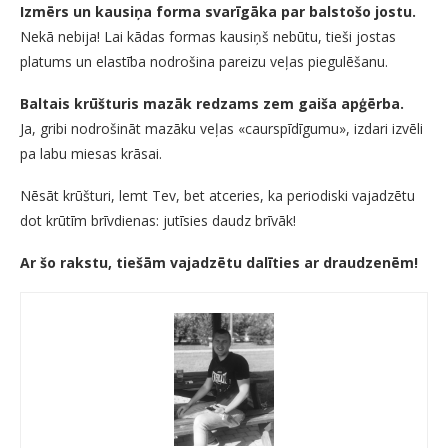
Izmērs un kausiņa forma svarīgāka par balstošo jostu.
Nekā nebija! Lai kādas formas kausiņš nebūtu, tieši jostas
platums un elastība nodrošina pareizu veļas piegulēšanu.
Baltais krūšturis mazāk redzams zem gaiša apģērba.
Ja, gribi nodrošināt mazāku veļas «caurspīdīgumu», izdari izvēli
pa labu miesas krāsai.
Nēsāt krūšturi, lemt Tev, bet atceries, ka periodiski vajadzētu
dot krūtīm brīvdienas: jutīsies daudz brīvāk!
Ar šo rakstu, tiešām vajadzētu dalīties ar draudzenēm!