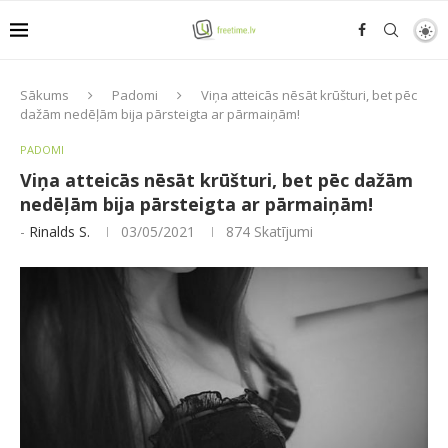
Sākums
Padomi
Viņa atteicās nēsāt krūšturi, bet pēc
dažām nedēļām bija pārsteigta ar pārmaiņām!
PADOMI
Viņa atteicās nēsāt krūšturi, bet pēc dažām
nedēļām bija pārsteigta ar pārmaiņām!
-
Rinalds S.
03/05/2021
874
Skatījumi