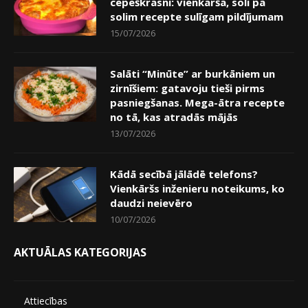
cepeškrāsnī: vienkārša, soli pa
solim recepte sulīgam pildījumam
15/07/2026
Salāti “Minūte” ar burkāniem un
zirnīšiem: gatavoju tieši pirms
pasniegšanas. Mega-ātra recepte
no tā, kas atradās mājās
13/07/2026
Kādā secībā jālādē telefons?
Vienkāršs inženieru noteikums, ko
daudzi neievēro
10/07/2026
AKTUĀLAS KATEGORIJAS
Attiecības