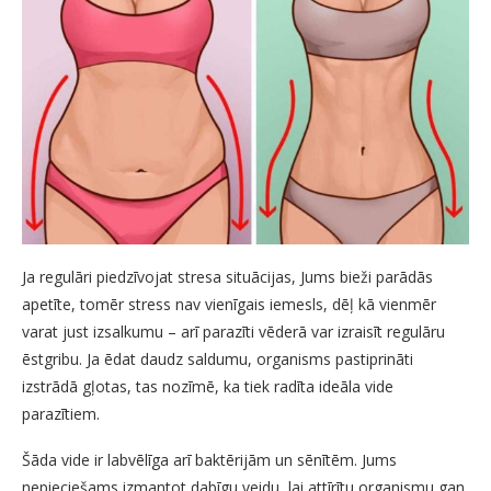
Ja regulāri piedzīvojat stresa situācijas, Jums bieži parādās
apetīte, tomēr stress nav vienīgais iemesls, dēļ kā vienmēr
varat just izsalkumu – arī parazīti vēderā var izraisīt regulāru
ēstgribu. Ja ēdat daudz saldumu, organisms pastiprināti
izstrādā gļotas, tas nozīmē, ka tiek radīta ideāla vide
parazītiem.
Šāda vide ir labvēlīga arī baktērijām un sēnītēm. Jums
nepieciešams izmantot dabīgu veidu, lai attīrītu organismu gan