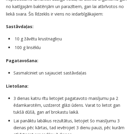
no kaitīgajām baktērijām un parazītiem, gan lai atbrīvotos no
liekā svara. Šis līdzeklis ir viens no iedarbīgākajiem:
Sastāvdaļas:
10 g žāvētu krustnagliņu
100 g linsēklu
Pagatavošana:
Sasmalciniet un sajauciet sastāvdaļas
Lietošana:
3 dienas katru rītu lietojiet pagatavoto maisījumu pa 2
ēdamkarotēm, uzdzerot glāzi ūdens. Varat to lietot gan
tukšā dūšā, gan arī brokastu laikā.
Lai panāktu labākus rezultātus, lietojiet šo maisījumu 3
dienas pēc kārtas, tad ievērojiet 3 dienu pauzi, pēc kurām