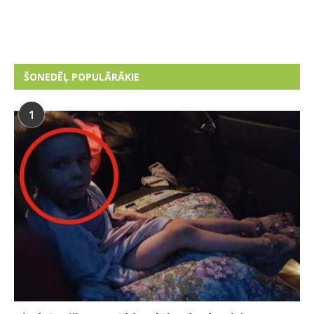
ŠONEDĒĻ POPULĀRĀKIE
1