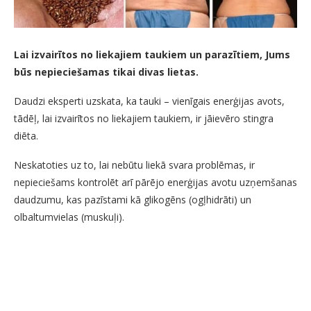
Lai izvairītos no liekajiem taukiem un parazītiem, Jums
būs nepieciešamas tikai divas lietas.
Daudzi eksperti uzskata, ka tauki – vienīgais enerģijas avots,
tādēļ, lai izvairītos no liekajiem taukiem, ir jāievēro stingra
diēta.
Neskatoties uz to, lai nebūtu liekā svara problēmas, ir
nepieciešams kontrolēt arī pārējo enerģijas avotu uzņemšanas
daudzumu, kas pazīstami kā glikogēns (ogļhidrāti) un
olbaltumvielas (muskuļi).