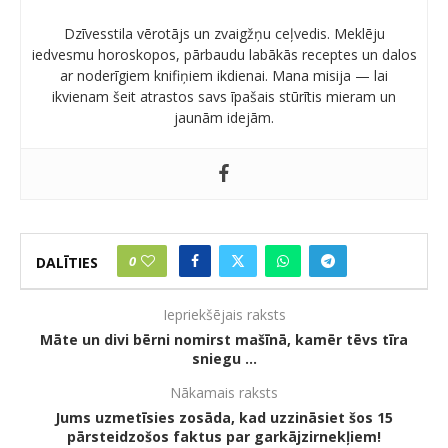
Dzīvesstila vērotājs un zvaigžņu ceļvedis. Meklēju
iedvesmu horoskopos, pārbaudu labākās receptes un dalos
ar noderīgiem knifiņiem ikdienai. Mana misija — lai
ikvienam šeit atrastos savs īpašais stūrītis mieram un
jaunām idejām.
0
DALĪTIES
Iepriekšējais raksts
Māte un divi bērni nomirst mašīnā, kamēr tēvs tīra
sniegu …
Nākamais raksts
Jums uzmetīsies zosāda, kad uzzināsiet šos 15
pārsteidzošos faktus par garkājzirnekļiem!