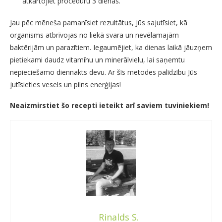
atkārtojiet procedūru 3 dienas.
Jau pēc mēneša pamanīsiet rezultātus, Jūs sajutīsiet, kā
organisms atbrīvojas no liekā svara un nevēlamajām
baktērijām un parazītiem. Iegaumējiet, ka dienas laikā jāuzņem
pietiekami daudz vitamīnu un minerālvielu, lai saņemtu
nepieciešamo diennakts devu. Ar šīs metodes palīdzību Jūs
jutīsieties vesels un pilns enerģijas!
Neaizmirstiet šo recepti ieteikt arī saviem tuviniekiem!
Rinalds S.