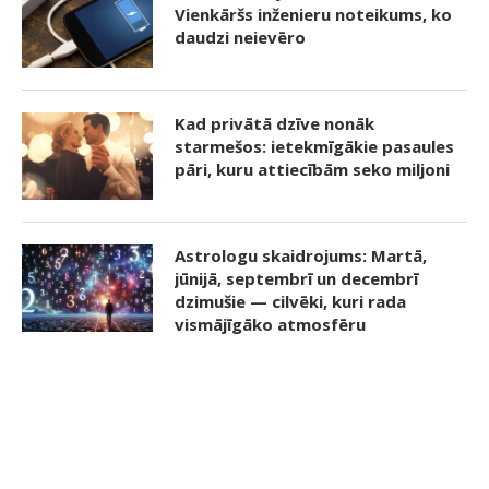
Vienkāršs inženieru noteikums, ko
daudzi neievēro
Kad privātā dzīve nonāk
starmešos: ietekmīgākie pasaules
pāri, kuru attiecībām seko miljoni
Astrologu skaidrojums: Martā,
jūnijā, septembrī un decembrī
dzimušie — cilvēki, kuri rada
vismājīgāko atmosfēru