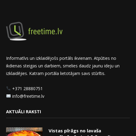
Informatīvs un izklaidējošs portāls ikvienam. Atpūties no
ikdienas steigas un darbiem, smelies daudz jaunu ideju un
izklaidējies. Katram portāla lietotājam savs stūrītis.
+371 28880751
info@freetime.lv
AKTUĀLI RAKSTI
Vistas pīrāgs no lavaša