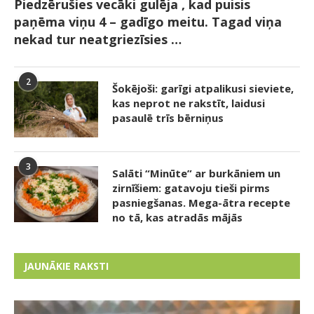
Piedzērušies vecāki gulēja , kad puisis
paņēma viņu 4 – gadīgo meitu. Tagad viņa
nekad tur neatgriezīsies …
2
Šokējoši: garīgi atpalikusi sieviete,
kas neprot ne rakstīt, laidusi
pasaulē trīs bērniņus
3
Salāti “Minūte” ar burkāniem un
zirnīšiem: gatavoju tieši pirms
pasniegšanas. Mega-ātra recepte
no tā, kas atradās mājās
JAUNĀKIE RAKSTI