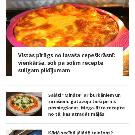
Vistas pīrāgs no lavaša cepeškrāsnī:
vienkārša, soli pa solim recepte
sulīgam pildījumam
Salāti “Minūte” ar burkāniem un
zirnīšiem: gatavoju tieši pirms
pasniegšanas. Mega-ātra recepte
no tā, kas atradās mājās
Kādā secībā jālādē telefons?