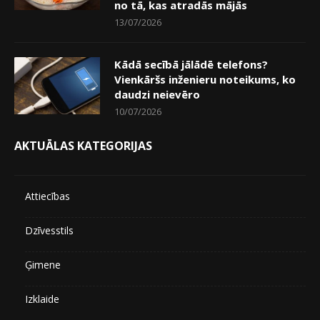
no tā, kas atradās mājās
13/07/2026
Kādā secībā jālādē telefons?
Vienkāršs inženieru noteikums, ko
daudzi neievēro
10/07/2026
AKTUĀLAS KATEGORIJAS
Attiecības
Dzīvesstils
Ģimene
Izklaide