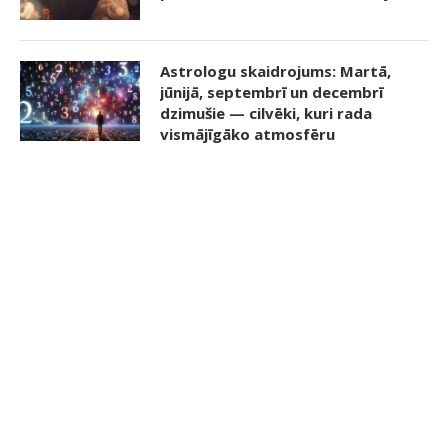
Astrologu skaidrojums: Martā,
jūnijā, septembrī un decembrī
dzimušie — cilvēki, kuri rada
vismājīgāko atmosfēru