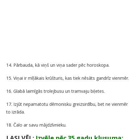
14. Pārbauda, kā viņš un viņa sader pēc horoskopa.
15. Viņai ir mīļākais krūšturis, kas tiek nēsāts gandrīz vienmēr.
16. Glabā laimīgās trolejbusu un tramvaju biļetes.
17. Izjūt nepamatotu dēmonisku greizsirdību, bet ne vienmēr
to izrāda.
18. Čalo ar savu mājdzīvnieku.
LASI VĒL:
Izvēle pēc 35 gadu klusuma: