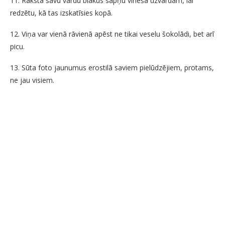
11. Raksta savu vārdu blakus sapņu vīrieša uzvārdam, lai
redzētu, kā tas izskatīsies kopā.
12. Viņa var vienā rāvienā apēst ne tikai veselu šokolādi, bet arī
picu.
13. Sūta foto jaunumus erostilā saviem pielūdzējiem, protams,
ne jau visiem.