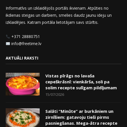
Informatīvs un izklaidējošs portāls ikvienam. Atpūties no
ikdienas steigas un darbiem, smelies daudz jaunu ideju un
izklaidējies. Katram portāla lietotājam savs stūrītis.
+371 28880751
info@freetime.lv
AKTUĀLI RAKSTI
Vistas pīrāgs no lavaša
cepeškrāsnī: vienkārša, soli pa
solim recepte sulīgam pildījumam
15/07/2026
Salāti “Minūte” ar burkāniem un
zirnīšiem: gatavoju tieši pirms
pasniegšanas. Mega-ātra recepte