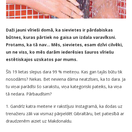
Daži jauni vīrieši domā, ka sievietes ir pārdabiskas
būtnes, kuras pārtiek no gaisa un izdala varavīksni.
Protams, ka tā nav… Mēs, sievietes, esam dzīvi cilvēki,
un ne viss, ko mēs darām iederēsies šauros vīriešu
estētiskajos uzskatos par mums.
Šīs 19 lietas slepus dara 99 % meiteņu. Kas gan tajās būtu tik
nosodāms? Nekas. Bet neviena dāma neatzīsies, ka to dara. Ja
tu viņai parādīsi šo sarakstu, viņa kategoriski pateiks, ka viņa
tā nedara. Pārbaudīsim?
1. Gandrīz katra meitene ir rakstījusi Instagramā, ka dodas uz
trenažieru zāli vai vismaz pārpeldēt Gibraltāru, bet patiesībā ar
draudzenēm aiziet uz Makdonaldu.