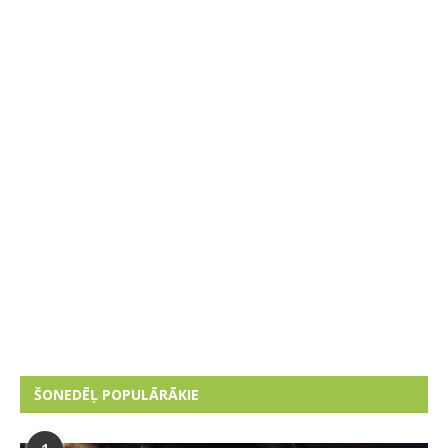
ŠONEDĒĻ POPULĀRĀKIE