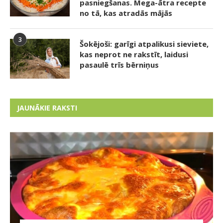
pasniegšanas. Mega-ātra recepte
no tā, kas atradās mājās
3
Šokējoši: garīgi atpalikusi sieviete,
kas neprot ne rakstīt, laidusi
pasaulē trīs bērniņus
JAUNĀKIE RAKSTI