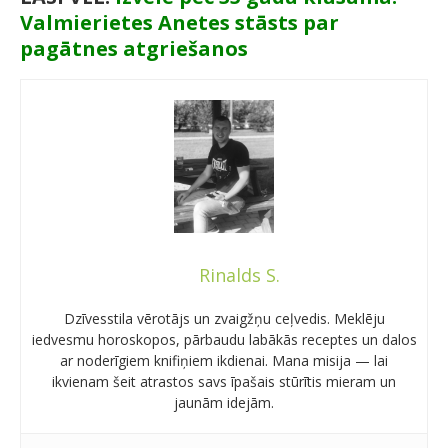
Valmierietes Anetes stāsts par
pagātnes atgriešanos
Rinalds S.
Dzīvesstila vērotājs un zvaigžņu ceļvedis. Meklēju
iedvesmu horoskopos, pārbaudu labākās receptes un dalos
ar noderīgiem knifiņiem ikdienai. Mana misija — lai
ikvienam šeit atrastos savs īpašais stūrītis mieram un
jaunām idejām.