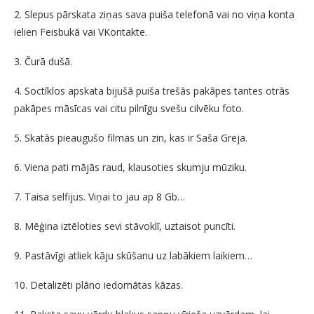
2. Slepus pārskata ziņas sava puiša telefonā vai no viņa konta
ielien Feisbukā vai VKontakte.
3. Čurā dušā.
4. Soctīklos apskata bijušā puiša trešās pakāpes tantes otrās
pakāpes māsīcas vai citu pilnīgu svešu cilvēku foto.
5. Skatās pieaugušo filmas un zin, kas ir Saša Greja.
6. Viena pati mājās raud, klausoties skumju mūziku.
7. Taisa selfijus. Viņai to jau ap 8 Gb…
8. Mēģina iztēloties sevi stāvoklī, uztaisot puncīti.
9. Pastāvīgi atliek kāju skūšanu uz labākiem laikiem…
10. Detalizēti plāno iedomātas kāzas.