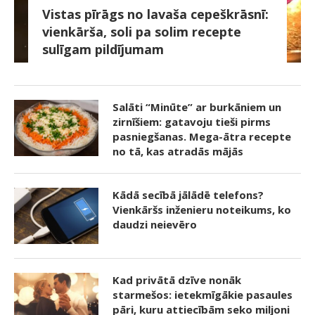
Vistas pīrāgs no lavaša cepeškrāsnī:
vienkārša, soli pa solim recepte
sulīgam pildījumam
Salāti “Minūte” ar burkāniem un
zirnīšiem: gatavoju tieši pirms
pasniegšanas. Mega-ātra recepte
no tā, kas atradās mājās
Kādā secībā jālādē telefons?
Vienkāršs inženieru noteikums, ko
daudzi neievēro
Kad privātā dzīve nonāk
starmešos: ietekmīgākie pasaules
pāri, kuru attiecībām seko miljoni