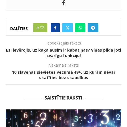
0
DALĪTIES
Iepriekšējais raksts
Esi ievērojis, uz kaķa ausīm ir kabatiņas? Viņas pilda ļoti
svarīgu funkciju!
Nākamais raksts
10 slavenas sievietes vecumā 49+, uz kurām nevar
skatīties bez skaudības
SAISTĪTIE RAKSTI