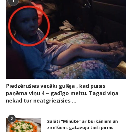
1
Piedzērušies vecāki gulēja , kad puisis
paņēma viņu 4 – gadīgo meitu. Tagad viņa
nekad tur neatgriezīsies …
2
Salāti “Minūte” ar burkāniem un
zirnīšiem: gatavoju tieši pirms