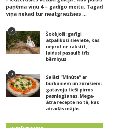
paņēma viņu 4 – gadīgo meitu. Tagad
viņa nekad tur neatgriezīsies …
2
Šokējoši: garīgi
atpalikusi sieviete, kas
neprot ne rakstīt,
laidusi pasaulē trīs
bērniņus
3
Salāti “Minūte” ar
burkāniem un zirnīšiem:
gatavoju tieši pirms
pasniegšanas. Mega-
ātra recepte no tā, kas
atradās mājās