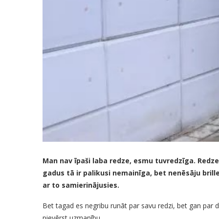
Man nav īpaši laba redze, esmu tuvredzīga. Red
gadus tā ir palikusi nemainīga, bet nenēsāju bril
ar to samierinājusies.
Bet tagad es negribu runāt par savu redzi, bet gan par
pievērst uzmanību.