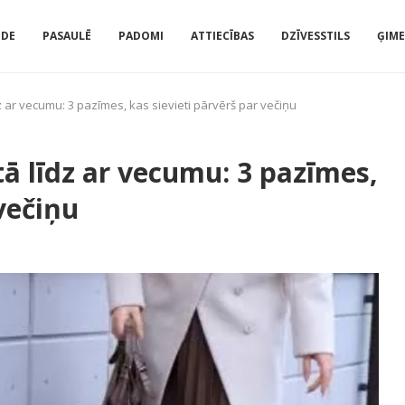
IDE
PASAULĒ
PADOMI
ATTIECĪBAS
DZĪVESSTILS
ĢIM
z ar vecumu: 3 pazīmes, kas sievieti pārvērš par večiņu
ā līdz ar vecumu: 3 pazīmes,
 večiņu