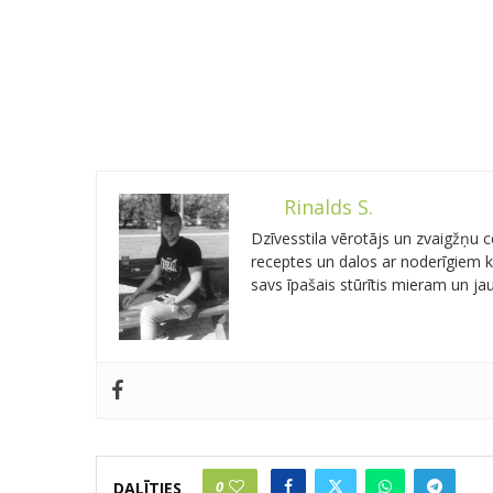
Rinalds S.
Dzīvesstila vērotājs un zvaigžņu
receptes un dalos ar noderīgiem kn
savs īpašais stūrītis mieram un j
0
DALĪTIES