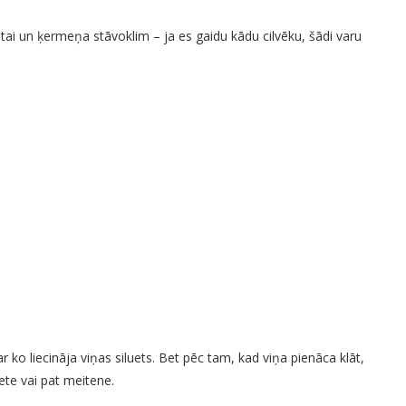
ai un ķermeņa stāvoklim – ja es gaidu kādu cilvēku, šādi varu
r ko liecināja viņas siluets. Bet pēc tam, kad viņa pienāca klāt,
ete vai pat meitene.