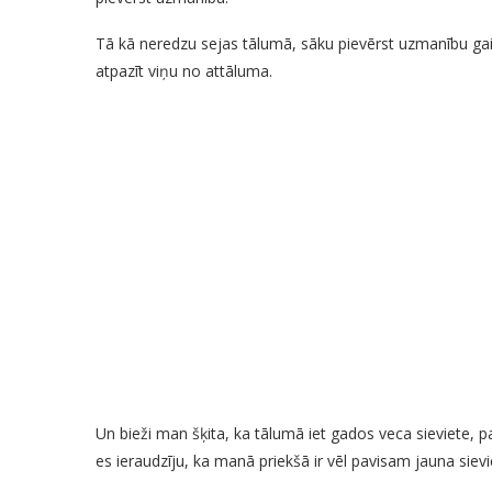
Tā kā neredzu sejas tālumā, sāku pievērst uzmanību gait
atpazīt viņu no attāluma.
Un bieži man šķita, ka tālumā iet gados veca sieviete, pa
es ieraudzīju, ka manā priekšā ir vēl pavisam jauna sievi