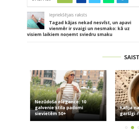
Iepriekšējais raksts
Tagad kājas nekad nesvīst, un apavi
vienmēr ir svaigi un nesmako: kā uz
visiem laikiem noņemt sviedru smaku
SAIS
efons?
Nezūdoša elegance: 10
galvenie stila padomi
Kafija nav 
sievietēm 50+
garšīgi rīta