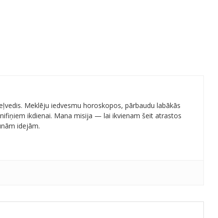
 ceļvedis. Meklēju iedvesmu horoskopos, pārbaudu labākās
ifiņiem ikdienai. Mana misija — lai ikvienam šeit atrastos
aunām idejām.