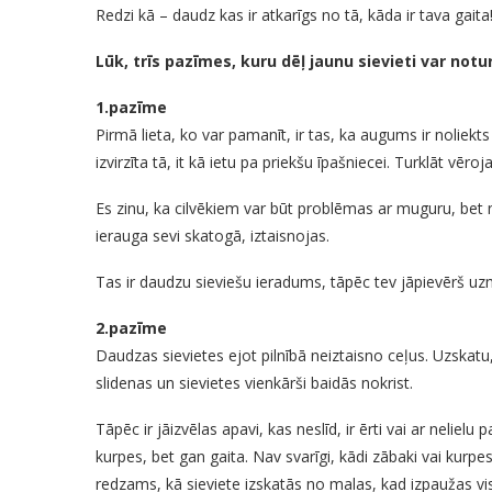
Redzi kā – daudz kas ir atkarīgs no tā, kāda ir tava gaita
Lūk, trīs pazīmes, kuru dēļ jaunu sievieti var notu
1.pazīme
Pirmā lieta, ko var pamanīt, ir tas, ka augums ir noliek
izvirzīta tā, it kā ietu pa priekšu īpašniecei. Turklāt vēr
Es zinu, ka cilvēkiem var būt problēmas ar muguru, bet ne 
ierauga sevi skatogā, iztaisnojas.
Tas ir daudzu sieviešu ieradums, tāpēc tev jāpievērš u
2.pazīme
Daudzas sievietes ejot pilnībā neiztaisno ceļus. Uzskatu, 
slidenas un sievietes vienkārši baidās nokrist.
Tāpēc ir jāizvēlas apavi, kas neslīd, ir ērti vai ar nelielu
kurpes, bet gan gaita. Nav svarīgi, kādi zābaki vai kurpes
redzams, kā sieviete izskatās no malas, kad izpaužas vi