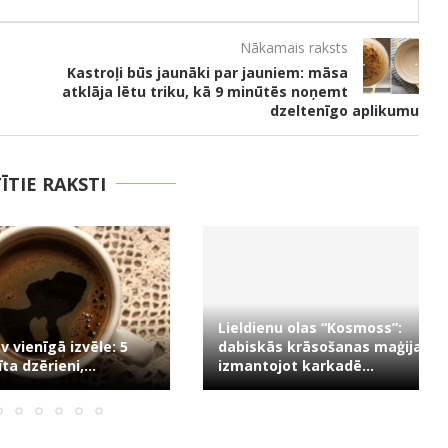
Nākamais raksts
Kastroļi būs jaunāki par jauniem: māsa
atklāja lētu triku, kā 9 minūtēs noņemt
dzeltenīgo aplikumu
TĪTIE RAKSTI
Lieldienu olas “Kosmoss”:
vienīgā izvēle: 5
dabiskās krāsošanas maģija,
 dzērieni,...
izmantojot karkadē...