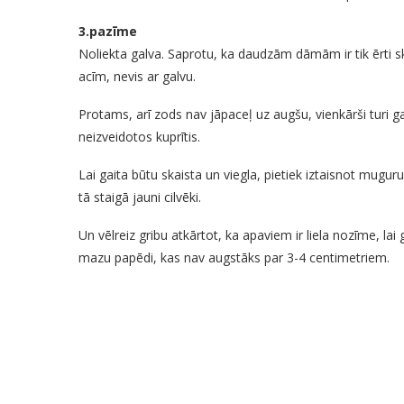
3.pazīme
Noliekta galva. Saprotu, ka daudzām dāmām ir tik ērti sk
acīm, nevis ar galvu.
Protams, arī zods nav jāpaceļ uz augšu, vienkārši turi galv
neizveidotos kuprītis.
Lai gaita būtu skaista un viegla, pietiek iztaisnot muguru, 
tā staigā jauni cilvēki.
Un vēlreiz gribu atkārtot, ka apaviem ir liela nozīme, la
mazu papēdi, kas nav augstāks par 3-4 centimetriem.