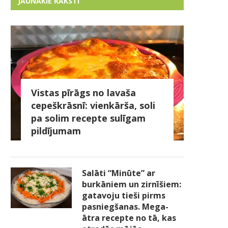
JAUNĀKIE RAKSTI
Vistas pīrāgs no lavaša
cepeškrāsnī: vienkārša, soli
pa solim recepte sulīgam
pildījumam
Salāti “Minūte” ar
burkāniem un zirnīšiem:
gatavoju tieši pirms
pasniegšanas. Mega-
ātra recepte no tā, kas