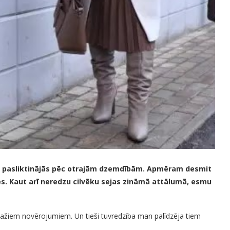
ze pasliktinājās pēc otrajām dzemdībām. Apmēram desmit
les. Kaut arī neredzu cilvēku sejas zināmā attālumā, esmu
 dažiem novērojumiem. Un tieši tuvredzība man palīdzēja tiem