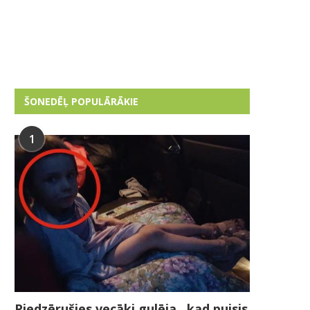
ŠONEDĒĻ POPULĀRĀKIE
1
Piedzērušies vecāki gulēja , kad puisis