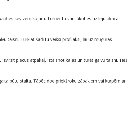
atīties sev zem kājām. Tomēr tu vari lūkoties uz leju tikai ar
u taisni. Turklāt šādi tu veiksi profilaksi, lai uz muguras
izvirzīt plecus atpakaļ, iztaisnot kājas un turēt galvu taisni. Tieši
i gaita būtu stalta. Tāpēc dod priekšroku zābakiem vai kurpēm ar