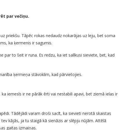
!
rēt par večiņu.
ts uz priekšu. Tāpēc rokas nedaudz nokarājas uz leju, bet soma
ojams, ka ķermenis ir sagumis.
par to šeit ir runa. Es redzu, ka iet salīkusi sieviete, bet, kad
zmanība ķermeņa stāvoklim, kad pārvietojies.
ka iemesls ir ne pārāk ērti vai nestabili apavi, bet ziemā ielas ir
 papēdi. Tādējādi varam droši sacīt, ka sievieti nerotā skaistas
 tev kājās, ja tu staigā kā sienāzis ar slēpju nūjām. Attēlā
sas gaitas izmaiņas.