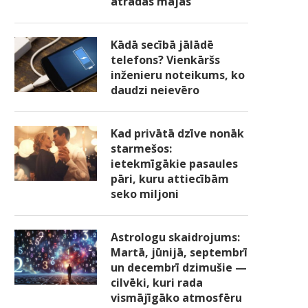
atradās mājās
Kādā secībā jālādē
telefons? Vienkāršs
inženieru noteikums, ko
daudzi neievēro
Kad privātā dzīve nonāk
starmešos:
ietekmīgākie pasaules
pāri, kuru attiecībām
seko miljoni
Astrologu skaidrojums:
Martā, jūnijā, septembrī
un decembrī dzimušie —
cilvēki, kuri rada
vismājīgāko atmosfēru