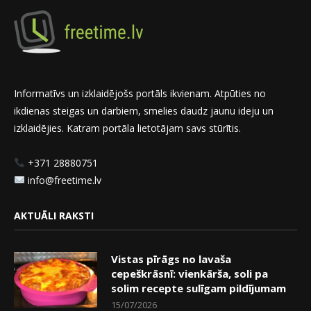
Informatīvs un izklaidējošs portāls ikvienam. Atpūties no
ikdienas steigas un darbiem, smelies daudz jaunu ideju un
izklaidējies. Katram portāla lietotājam savs stūrītis.
+371 28880751
info@freetime.lv
AKTUĀLI RAKSTI
Vistas pīrāgs no lavaša
cepeškrāsnī: vienkārša, soli pa
solim recepte sulīgam pildījumam
15/07/2026