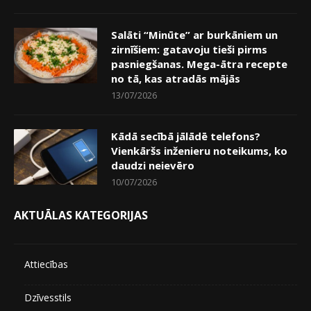
Salāti “Minūte” ar burkāniem un
zirnīšiem: gatavoju tieši pirms
pasniegšanas. Mega-ātra recepte
no tā, kas atradās mājās
13/07/2026
Kādā secībā jālādē telefons?
Vienkāršs inženieru noteikums, ko
daudzi neievēro
10/07/2026
AKTUĀLAS KATEGORIJAS
Attiecības
Dzīvesstils