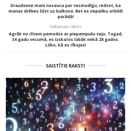
Draudzene mani nosauca par vecmodīgu, redzot, ka
manas drēbes žūst uz balkona. Bet es nepaliku atbildi
parādā!
Nākamais raksts
Agrāk no rītiem pamodos ar piepampušu seju. Tagad,
34 gadu vecumā, es izskatos labāk nekā 28 gados.
Lūko, kā es rīkojos!
SAISTĪTIE RAKSTI