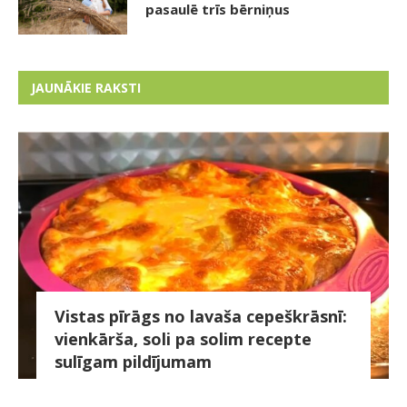
pasaulē trīs bērniņus
JAUNĀKIE RAKSTI
Vistas pīrāgs no lavaša cepeškrāsnī:
vienkārša, soli pa solim recepte
sulīgam pildījumam