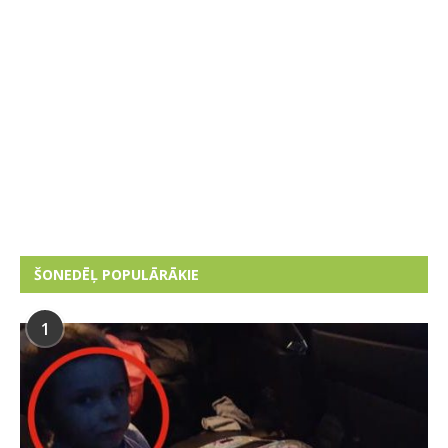
ŠONEDĒĻ POPULĀRĀKIE
1