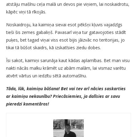
atstāju mašīnu ceļa malā un devos pie viņiem, lai noskaidrotu,
kāpēc viņi tā rīkojās.
Noskaidroju, ka kaimiņa sievai esot pēkšņi kļuvis vajadzīgs
tieši šis zemes gabaliņš. Pavasarī viņa tur gatavojoties stādīt
puķes, bet tagad viņai viss esot bijis jāizvāc no teritorijas, jo
tikai tā būšot skaidrs, kā izskatīsies ziedu dobes.
Īsi sakot, kaimiņi sarunāja kaut kādas aplamības. Bet man visu
nakti nācās malku krāmēt uz abām malām, lai vismaz varētu
atvērt vārtus un iedzītu sētā automašīnu.
Tāda, lūk, kaimiņu būšana! Bet vai tev arī nācies saskarties
ar kaimiņu nekaunību? Priecāsiemies, ja dalīsies ar savu
pieredzi komentāros!