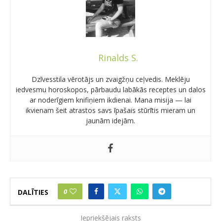
Rinalds S.
Dzīvesstila vērotājs un zvaigžņu ceļvedis. Meklēju
iedvesmu horoskopos, pārbaudu labākās receptes un dalos
ar noderīgiem knifiņiem ikdienai. Mana misija — lai
ikvienam šeit atrastos savs īpašais stūrītis mieram un
jaunām idejām.
0
DALĪTIES
Iepriekšējais raksts