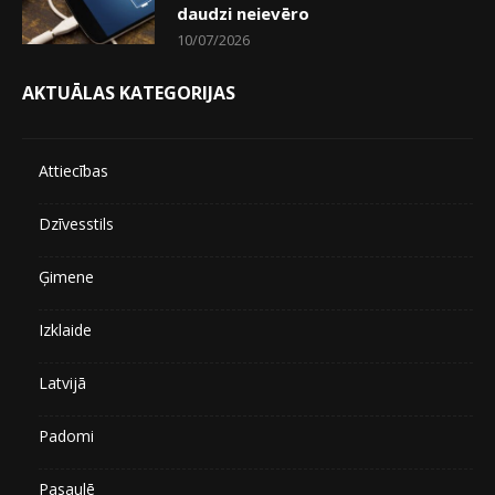
daudzi neievēro
10/07/2026
AKTUĀLAS KATEGORIJAS
Attiecības
Dzīvesstils
Ģimene
Izklaide
Latvijā
Padomi
Pasaulē