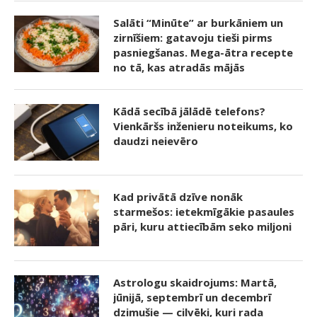
Salāti “Minūte” ar burkāniem un
zirnīšiem: gatavoju tieši pirms
pasniegšanas. Mega-ātra recepte
no tā, kas atradās mājās
Kādā secībā jālādē telefons?
Vienkāršs inženieru noteikums, ko
daudzi neievēro
Kad privātā dzīve nonāk
starmešos: ietekmīgākie pasaules
pāri, kuru attiecībām seko miljoni
Astrologu skaidrojums: Martā,
jūnijā, septembrī un decembrī
dzimušie — cilvēki, kuri rada