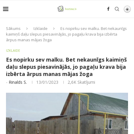
Sākums
Izklaide
Es nopirku sev malku. Bet nekaunīgs
kaimiņš daļu slepus piesavinājās, jo pagaļu krava bija izbērta
ārpus manas mājas žoga
IZKLAIDE
Es nopirku sev malku. Bet nekaunīgs kaimiņš
daļu slepus piesavinājās, jo pagaļu krava bija
izbērta ārpus manas mājas žoga
-
Rinalds S.
13/01/2023
2,6K
Skatījumi