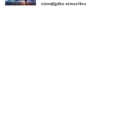
vismājīgāko atmosfēru