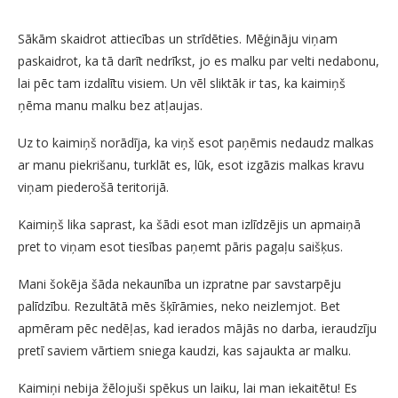
Sākām skaidrot attiecības un strīdēties. Mēģināju viņam
paskaidrot, ka tā darīt nedrīkst, jo es malku par velti nedabonu,
lai pēc tam izdalītu visiem. Un vēl sliktāk ir tas, ka kaimiņš
ņēma manu malku bez atļaujas.
Uz to kaimiņš norādīja, ka viņš esot paņēmis nedaudz malkas
ar manu piekrišanu, turklāt es, lūk, esot izgāzis malkas kravu
viņam piederošā teritorijā.
Kaimiņš lika saprast, ka šādi esot man izlīdzējis un apmaiņā
pret to viņam esot tiesības paņemt pāris pagaļu saišķus.
Mani šokēja šāda nekaunība un izpratne par savstarpēju
palīdzību. Rezultātā mēs šķīrāmies, neko neizlemjot. Bet
apmēram pēc nedēļas, kad ierados mājās no darba, ieraudzīju
pretī saviem vārtiem sniega kaudzi, kas sajaukta ar malku.
Kaimiņi nebija žēlojuši spēkus un laiku, lai man iekaitētu! Es