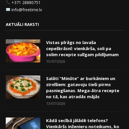
+371 28880751
info@freetime.lv
AKTUĀLI RAKSTI
Vistas pīrāgs no lavaša
cepeškrāsnī: vienkārša, soli pa
solim recepte sulīgam pildījumam
15/07/2026
Salāti “Minūte” ar burkāniem un
zirnīšiem: gatavoju tieši pirms
pasniegšanas. Mega-ātra recepte
no tā, kas atradās mājās
13/07/2026
Kādā secībā jālādē telefons?
Vienkāršs inženieru noteikums, ko