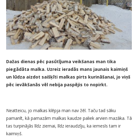
Dažas dienas pēc pasūtījuma veikšanas man tika
piegādāta malka. Uzreiz ieradās mans jaunais kaimiņš
un lūdza aizdot saišķīti malkas pirts kurināšanai, jo viņš
pēc ievākšanās vēl nebija paspējis to nopirkt.
Neatteicu, jo malkas klēpja man nav žēl. Taču tad sāku
pamanīt, kā pamazām malkas kaudze paliek arvien mazāka. Tā
tas turpinājās līdz ziemai, līdz ieraudzīju, ka iemesls tam ir
kaimiņš.