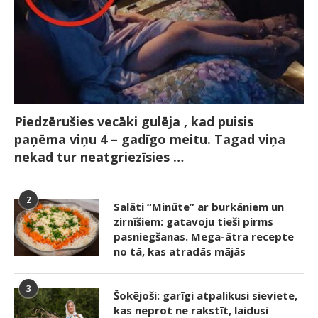
Piedzērušies vecāki gulēja , kad puisis
paņēma viņu 4 – gadīgo meitu. Tagad viņa
nekad tur neatgriezīsies …
2
Salāti “Minūte” ar burkāniem un
zirnīšiem: gatavoju tieši pirms
pasniegšanas. Mega-ātra recepte
no tā, kas atradās mājās
3
Šokējoši: garīgi atpalikusi sieviete,
kas neprot ne rakstīt, laidusi