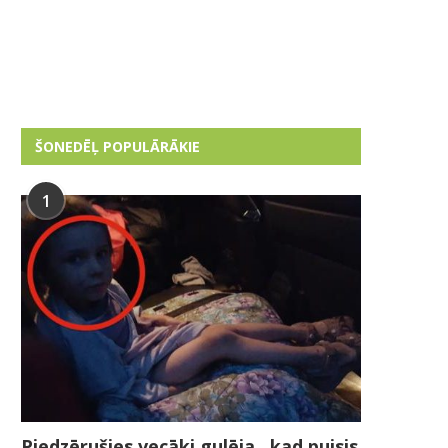
ŠONEDĒĻ POPULĀRĀKIE
1
Piedzērušies vecāki gulēja , kad puisis