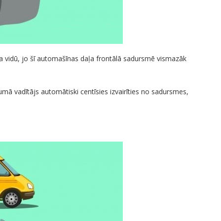
a vidū, jo šī automašīnas daļa frontālā sadursmē vismazāk
mā vadītājs automātiski centīsies izvairīties no sadursmes,