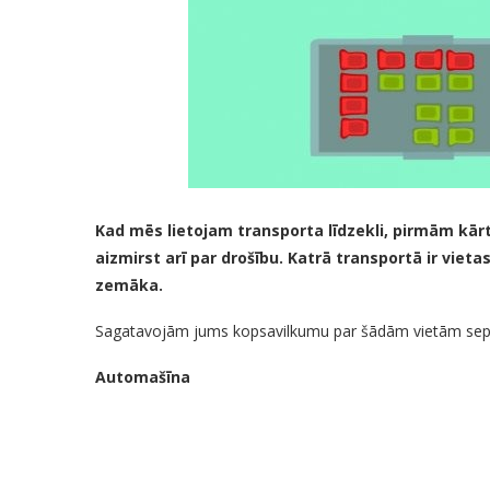
Kad mēs lietojam transporta līdzekli, pirmām k
aizmirst arī par drošību. Katrā transportā ir viet
zemāka.
Sagatavojām jums kopsavilkumu par šādām vietām septiņo
Automašīna