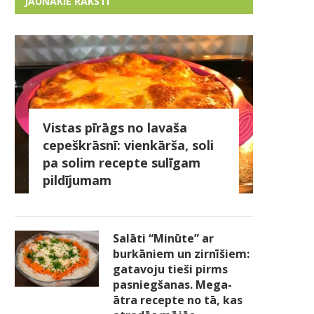
JAUNĀKIE RAKSTI
Vistas pīrāgs no lavaša
cepeškrāsnī: vienkārša, soli
pa solim recepte sulīgam
pildījumam
Salāti “Minūte” ar
burkāniem un zirnīšiem:
gatavoju tieši pirms
pasniegšanas. Mega-
ātra recepte no tā, kas