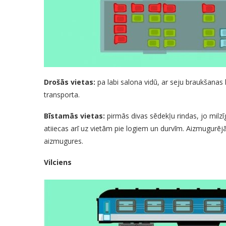
Drošās vietas:
pa labi salona vidū, ar seju braukšanas k
transporta.
Bīstamās vietas:
pirmās divas sēdekļu rindas, jo milzīgā
atiiecas arī uz vietām pie logiem un durvīm. Aizmugurēj
aizmugures.
Vilciens