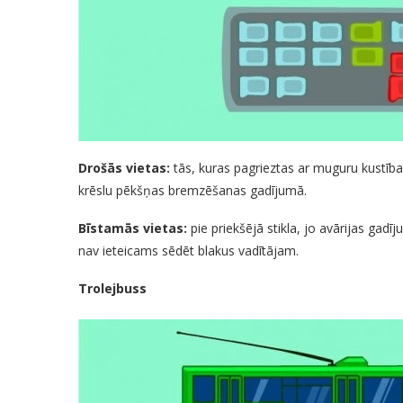
Drošās vietas:
tās, kuras pagrieztas ar muguru kustības
krēslu pēkšņas bremzēšanas gadījumā.
Bīstamās vietas:
pie priekšējā stikla, jo avārijas gadī
nav ieteicams sēdēt blakus vadītājam.
Trolejbuss