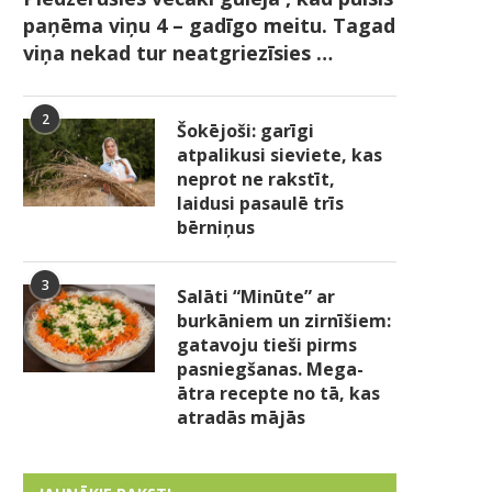
paņēma viņu 4 – gadīgo meitu. Tagad
viņa nekad tur neatgriezīsies …
2
Šokējoši: garīgi
atpalikusi sieviete, kas
neprot ne rakstīt,
laidusi pasaulē trīs
bērniņus
3
Salāti “Minūte” ar
burkāniem un zirnīšiem:
gatavoju tieši pirms
pasniegšanas. Mega-
ātra recepte no tā, kas
atradās mājās