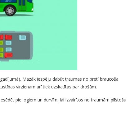
 gadījumā). Mazāk iespēju dabūt traumas no pretī braucoša
kustības virzienam arī tiek uzskatītas par drošām.
esēdēt pie logiem un durvīm, lai izvairītos no traumām plīstošu