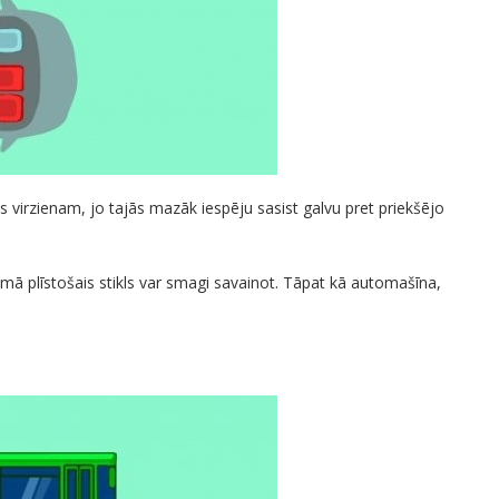
 virzienam, jo tajās mazāk iespēju sasist galvu pret priekšējo
jumā plīstošais stikls var smagi savainot. Tāpat kā automašīna,