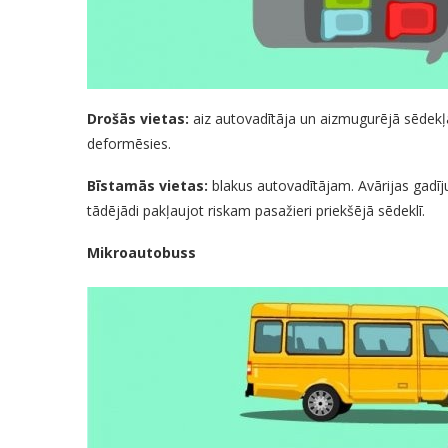
Drošās vietas:
aiz autovadītāja un aizmugurējā sēdekļ
deformēsies.
Bīstamās vietas:
blakus autovadītājam. Avārijas gadīju
tādējādi pakļaujot riskam pasažieri priekšējā sēdeklī.
Mikroautobuss