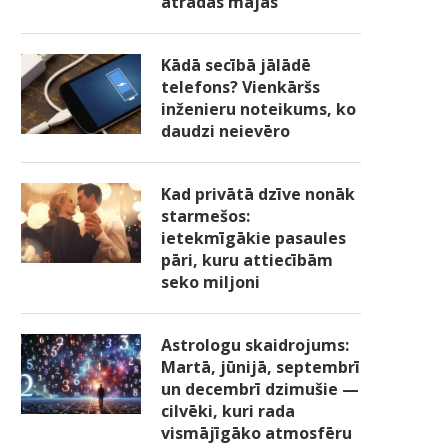
atradās mājās
Kādā secībā jālādē
telefons? Vienkāršs
inženieru noteikums, ko
daudzi neievēro
Kad privātā dzīve nonāk
starmešos:
ietekmīgākie pasaules
pāri, kuru attiecībām
seko miljoni
Astrologu skaidrojums:
Martā, jūnijā, septembrī
un decembrī dzimušie —
cilvēki, kuri rada
vismājīgāko atmosfēru