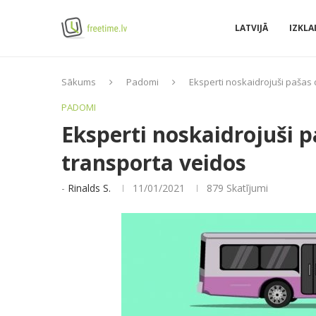
LATVIJĀ
IZKLA
Sākums
Padomi
Eksperti noskaidrojuši pašas 
PADOMI
Eksperti noskaidrojuši p
transporta veidos
-
Rinalds S.
11/01/2021
879
Skatījumi