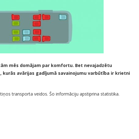
ārtām mēs domājam par komfortu. Bet nevajadzētu
as, kurās avārijas gadījumā savainojumu varbūtība ir krietni
s transporta veidos. Šo informāciju apstiprina statistika.