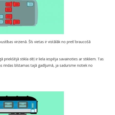
ustības virzienā. Šīs vietas ir vistālāk no pretī braucošā
 priekšējā stikla dēļ ir liela iespēja savainoties ar stikliem. Tas
ās rindas bīstamas tajā gadījumā, ja sadursme notiek no