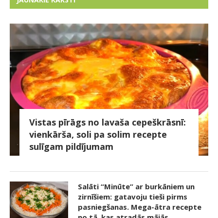
Vistas pīrāgs no lavaša cepeškrāsnī:
vienkārša, soli pa solim recepte
sulīgam pildījumam
Salāti “Minūte” ar burkāniem un
zirnīšiem: gatavoju tieši pirms
pasniegšanas. Mega-ātra recepte
no tā, kas atradās mājās