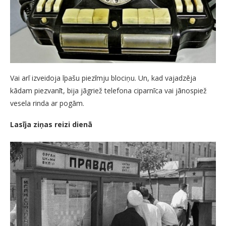
Vai arī izveidoja īpašu piezīmju blociņu. Un, kad vajadzēja
kādam piezvanīt, bija jāgriež telefona ciparnīca vai jānospiež
vesela rinda ar pogām.
Lasīja ziņas reizi dienā