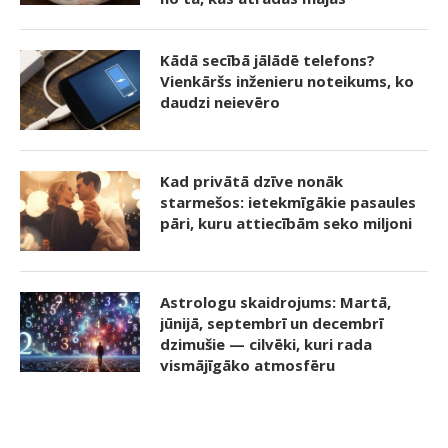
Kādā secībā jālādē telefons?
Vienkāršs inženieru noteikums, ko
daudzi neievēro
Kad privātā dzīve nonāk
starmešos: ietekmīgākie pasaules
pāri, kuru attiecībām seko miljoni
Astrologu skaidrojums: Martā,
jūnijā, septembrī un decembrī
dzimušie — cilvēki, kuri rada
vismājīgāko atmosfēru