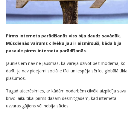
Pirms interneta parādīšanās viss bija daudz savādāk.
Mūsdienās vairums cilvēku jau ir aizmirsuši, kāda bija
pasaule pirms interneta parādīšanās.
Jauniešiem nav ne jausmas, kā varēja dzīvot bez modema, ko
darīt, ja nav pieejami sociālie tīkli un iespēja sērfot globālā tīkla
plašumos.
Tagad atcerēsimies, ar kādām nodarbēm cilvēki aizpildīja savu
brīvo laiku tikai pirms dažām desmitgadēm, kad interneta
uzvaras gājiens vēl nebija sācies.