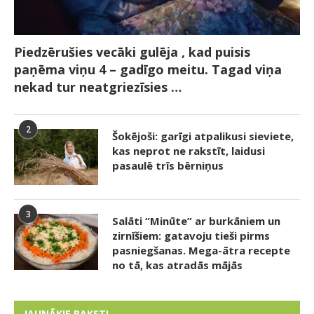
Piedzērušies vecāki gulēja , kad puisis
paņēma viņu 4 – gadīgo meitu. Tagad viņa
nekad tur neatgriezīsies …
2
Šokējoši: garīgi atpalikusi sieviete,
kas neprot ne rakstīt, laidusi
pasaulē trīs bērniņus
3
Salāti “Minūte” ar burkāniem un
zirnīšiem: gatavoju tieši pirms
pasniegšanas. Mega-ātra recepte
no tā, kas atradās mājās
JAUNĀKIE RAKSTI