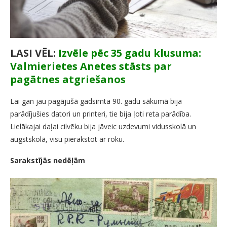
LASI VĒL:
Izvēle pēc 35 gadu klusuma:
Valmierietes Anetes stāsts par
pagātnes atgriešanos
Lai gan jau pagājušā gadsimta 90. gadu sākumā bija
parādījušies datori un printeri, tie bija ļoti reta parādība.
Lielākajai daļai cilvēku bija jāveic uzdevumi vidusskolā un
augstskolā, visu pierakstot ar roku.
Sarakstījās nedēļām