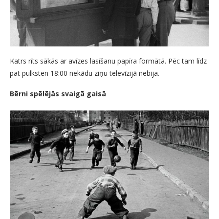
Katrs rīts sākās ar avīzes lasīšanu papīra formātā. Pēc tam līdz
pat pulksten 18:00 nekādu ziņu televīzijā nebija.
Bērni spēlējās svaigā gaisā