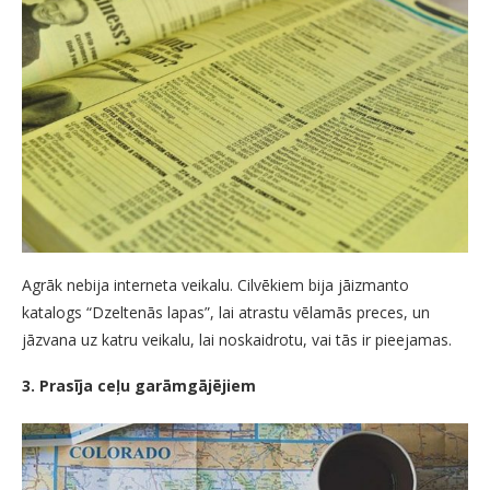
Agrāk nebija interneta veikalu. Cilvēkiem bija jāizmanto
katalogs “Dzeltenās lapas”, lai atrastu vēlamās preces, un
jāzvana uz katru veikalu, lai noskaidrotu, vai tās ir pieejamas.
3. Prasīja ceļu garāmgājējiem