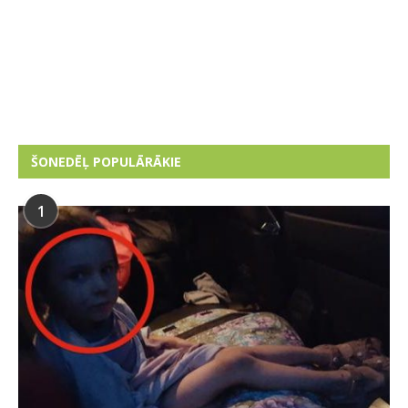
ŠONEDĒĻ POPULĀRĀKIE
1