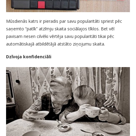
Mūsdienās katrs ir pieradis par savu popularitāti spriest pēc
saņemto “patīk” atzīmju skaita sociālajos tīklos. Bet vēl
pavisam nesen cilvēki vērtēja savu popularitāti tikai pēc
automātiskajā atbildētājā atstāto ziņojumu skaita.
Dzīvoja konfidenciāli