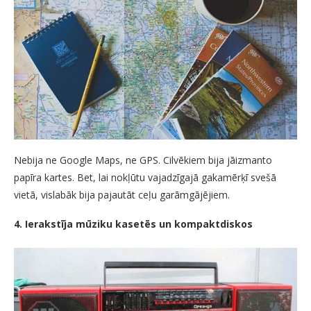
Nebija ne Google Maps, ne GPS. Cilvēkiem bija jāizmanto
papīra kartes. Bet, lai nokļūtu vajadzīgajā gakamērķī svešā
vietā, vislabāk bija pajautāt ceļu garāmgājējiem.
4. Ierakstīja mūziku kasetēs un kompaktdiskos