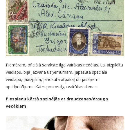
Piemēram, oficiālā sarakste ilga vairākas nedēļas. Lai aizpildītu
veidlapu, bija jāzvana uzņēmumam, jāpasūta speciāla
veidlapa, jāaizpilda, jānosūta atpakaļ un jāsaņem
apstiprinājums. Katrs posms ilga vairākas dienas.
Piespiedu kārtā sazinājās ar draudzenes/drauga
vecākiem