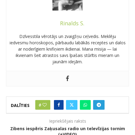
Rinalds S.
Dzīvesstila vērotājs un zvaigžņu ceļvedis. Meklēju
iedvesmu horoskopos, pārbaudu labākās receptes un dalos
ar noderīgiem knifiņiem ikdienai. Mana misija — lai
ikvienam šeit atrastos savs īpašais stūrītis mieram un
jaunām idejām.
0
DALĪTIES
Iepriekšējais raksts
Zibens iespēris Zaķusalas radio un televīzijas tornim
(+VIDEO)