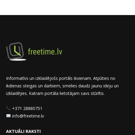
Informatīvs un izklaidējošs portāls ikvienam. Atpūties no
ikdienas steigas un darbiem, smelies daudz jaunu ideju un
izklaidējies. Katram portāla lietotājam savs stūrītis.
+371 28880751
info@freetime.lv
AKTUĀLI RAKSTI