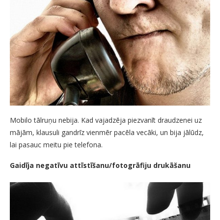
Mobilo tālruņu nebija. Kad vajadzēja piezvanīt draudzenei uz
mājām, klausuli gandrīz vienmēr pacēla vecāki, un bija jālūdz,
lai pasauc meitu pie telefona.
Gaidīja negatīvu attīstīšanu/fotogrāfiju drukāšanu