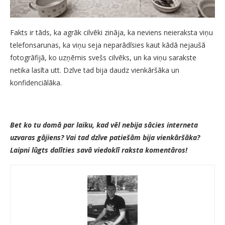
Fakts ir tāds, ka agrāk cilvēki zināja, ka neviens neieraksta viņu
telefonsarunas, ka viņu seja neparādīsies kaut kādā nejaušā
fotogrāfijā, ko uzņēmis svešs cilvēks, un ka viņu sarakste
netika lasīta utt. Dzīve tad bija daudz vienkāršāka un
konfidenciālāka.
Bet ko tu domā par laiku, kad vēl nebija sācies interneta
uzvaras gājiens? Vai tad dzīve patiešām bija vienkāršāka?
Laipni lūgts dalīties savā viedoklī raksta komentāros!