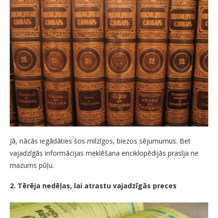
Jā, nācās iegādāties šos milzīgos, biezos sējumumus. Bet
vajadzīgās informācijas meklēšana enciklopēdijās prasīja ne
mazums pūļu.
2. Tērēja nedēļas, lai atrastu vajadzīgās preces