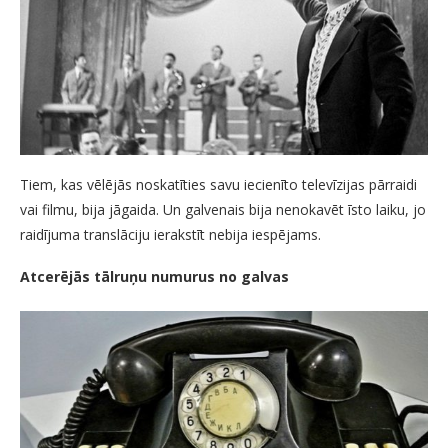
Tiem, kas vēlējās noskatīties savu iecienīto televīzijas pārraidi
vai filmu, bija jāgaida. Un galvenais bija nenokavēt īsto laiku, jo
raidījuma translāciju ierakstīt nebija iespējams.
Atcerējās tālruņu numurus no galvas