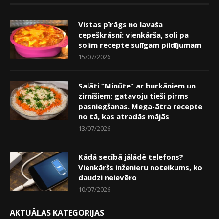
Vistas pīrāgs no lavaša
cepeškrāsnī: vienkārša, soli pa
solim recepte sulīgam pildījumam
15/07/2026
Salāti “Minūte” ar burkāniem un
zirnīšiem: gatavoju tieši pirms
pasniegšanas. Mega-ātra recepte
no tā, kas atradās mājās
13/07/2026
Kādā secībā jālādē telefons?
Vienkāršs inženieru noteikums, ko
daudzi neievēro
10/07/2026
AKTUĀLAS KATEGORIJAS