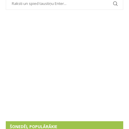
ŠONEDĒĻ POPULĀRĀKIE