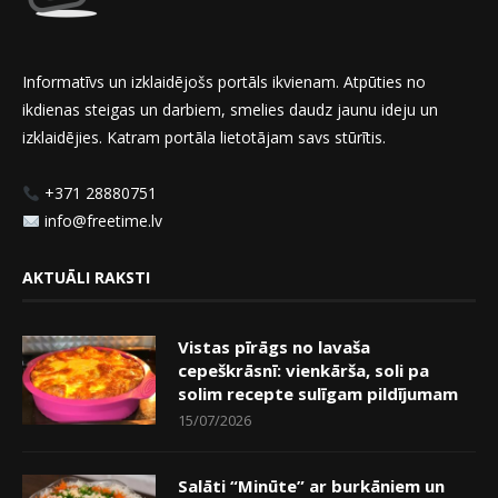
Informatīvs un izklaidējošs portāls ikvienam. Atpūties no
ikdienas steigas un darbiem, smelies daudz jaunu ideju un
izklaidējies. Katram portāla lietotājam savs stūrītis.
+371 28880751
info@freetime.lv
AKTUĀLI RAKSTI
Vistas pīrāgs no lavaša
cepeškrāsnī: vienkārša, soli pa
solim recepte sulīgam pildījumam
15/07/2026
Salāti “Minūte” ar burkāniem un