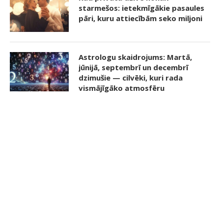
starmešos: ietekmīgākie pasaules
pāri, kuru attiecībām seko miljoni
Astrologu skaidrojums: Martā,
jūnijā, septembrī un decembrī
dzimušie — cilvēki, kuri rada
vismājīgāko atmosfēru