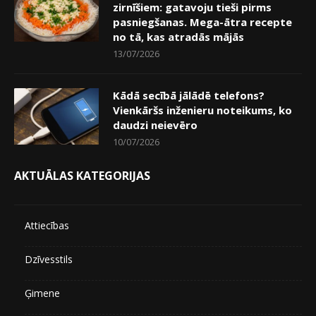
zirnīšiem: gatavoju tieši pirms
pasniegšanas. Mega-ātra recepte
no tā, kas atradās mājās
13/07/2026
Kādā secībā jālādē telefons?
Vienkāršs inženieru noteikums, ko
daudzi neievēro
10/07/2026
AKTUĀLAS KATEGORIJAS
Attiecības
Dzīvesstils
Ģimene