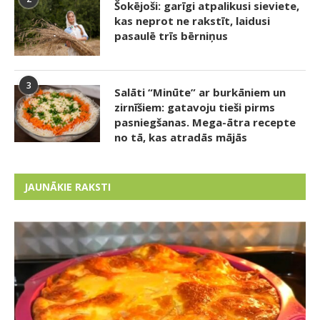
Šokējoši: garīgi atpalikusi sieviete,
kas neprot ne rakstīt, laidusi
pasaulē trīs bērniņus
3
Salāti “Minūte” ar burkāniem un
zirnīšiem: gatavoju tieši pirms
pasniegšanas. Mega-ātra recepte
no tā, kas atradās mājās
JAUNĀKIE RAKSTI