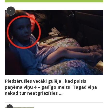
1
Piedzērušies vecāki gulēja , kad puisis
paņēma viņu 4 – gadīgo meitu. Tagad viņa
nekad tur neatgriezīsies …
2