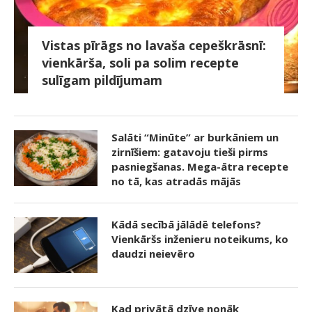
Vistas pīrāgs no lavaša cepeškrāsnī:
vienkārša, soli pa solim recepte
sulīgam pildījumam
Salāti “Minūte” ar burkāniem un
zirnīšiem: gatavoju tieši pirms
pasniegšanas. Mega-ātra recepte
no tā, kas atradās mājās
Kādā secībā jālādē telefons?
Vienkāršs inženieru noteikums, ko
daudzi neievēro
Kad privātā dzīve nonāk